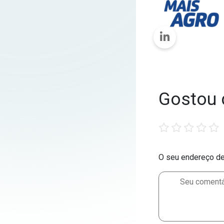
Gostou 
1
2
3
4
5
star
stars
stars
stars
stars
O seu endereço de 