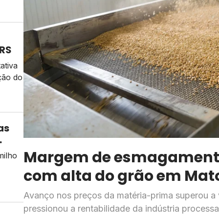
 RS
ativa
ção do
as
Margem de esmagamento
milho
com alta do grão em Mat
os da
Avanço nos preços da matéria-prima superou a 
 ao
pressionou a rentabilidade da indústria proces