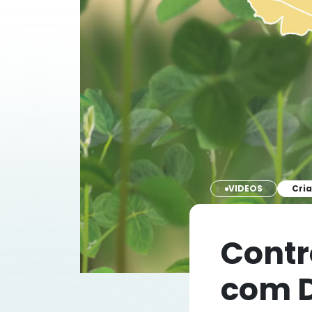
VIDEOS
Cria
Contr
com D