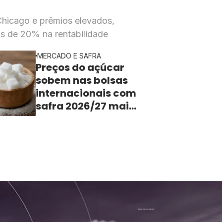
Chicago e prêmios elevados,
s de 20% na rentabilidade
MERCADO E SAFRA
Preços do açúcar
sobem nas bolsas
internacionais com
safra 2026/27 mais
apertada