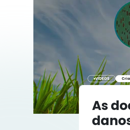
VIDEOS
Cria
As do
danos