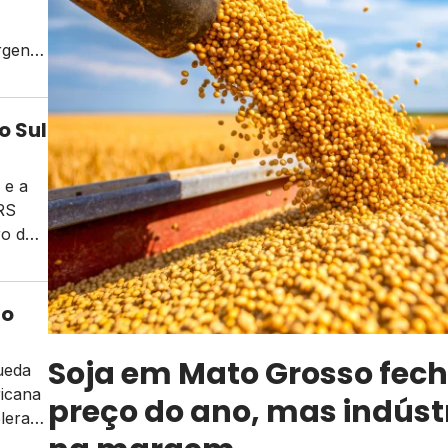
rgens
co de
o Sul
 e a
RS
ro do
no
 dos
Soja em Mato Grosso fech
ueda
ricana
preço do ano, mas indúst
eleram
mo