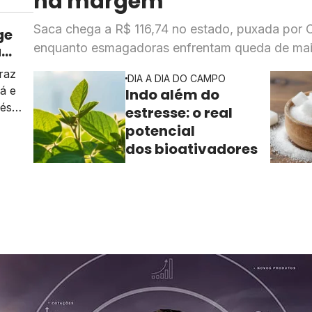
na margem
Saca chega a R$ 116,74 no estado, puxada por 
ge
enquanto esmagadoras enfrentam queda de mai
a
mpo
raz
DIA A DIA DO CAMPO
á e
Indo além do
fés
estresse: o real
potencial
dos bioativadores