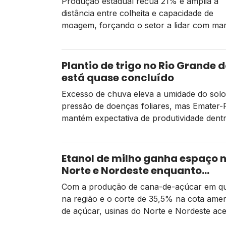
Produção estadual recua 21% e amplia a
distância entre colheita e capacidade de
moagem, forçando o setor a lidar com ma
apertadas, importações mais caras e o ris
um El Niño intenso
Plantio de trigo no Rio Grande d
está quase concluído
Excesso de chuva eleva a umidade do solo
pressão de doenças foliares, mas Emater-
mantém expectativa de produtividade dent
previsto para a safra 2026
Etanol de milho ganha espaço 
Norte e Nordeste enquanto
moagem de cana recua e tarifa
Com a produção de cana-de-açúcar em q
EUA pressiona usinas
na região e o corte de 35,5% na cota ame
de açúcar, usinas do Norte e Nordeste ac
a diversificação para o etanol de milho co