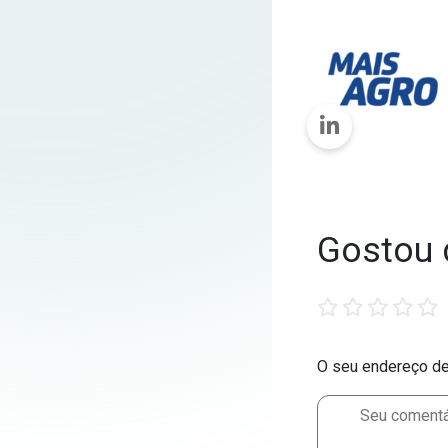
Gostou 
1
2
3
4
5
star
stars
stars
stars
stars
O seu endereço de 