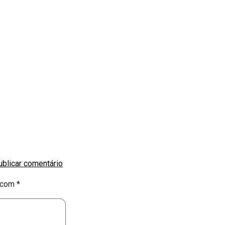
s com
*