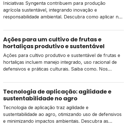
Iniciativas Syngenta contribuem para produção
agrícola sustentável, integrando inovação e
responsabilidade ambiental. Descubra como aplicar no
seu negócio. O aumento da demanda por alimentos é
uma realidade. No ano de 2022, o planeta atingiu a
marca de 8 bilhões de habitantes, e esse quantitativo só
Ações para um cultivo de frutas e
deve crescer nas próximas décadas. Diversas
hortaliças produtivo e sustentável
alternativas já estão sendo […]
Ações para cultivo produtivo e sustentável de frutas e
hortaliças incluem manejo integrado, uso racional de
defensivos e práticas culturais. Saiba como. Nos
últimos 20 anos, o setor de hortifruticultura brasileiro
evoluiu em termos de disponibilidade de informações,
produção de qualidade e modernização da cadeia de
Tecnologia de aplicação: agilidade e
comercialização. Na esfera internacional, o país
sustentabilidade no agro
arrecadou, em 2021, […]
Tecnologia de aplicação traz agilidade e
sustentabilidade ao agro, otimizando uso de defensivos
e minimizando impactos ambientais. Descubra as