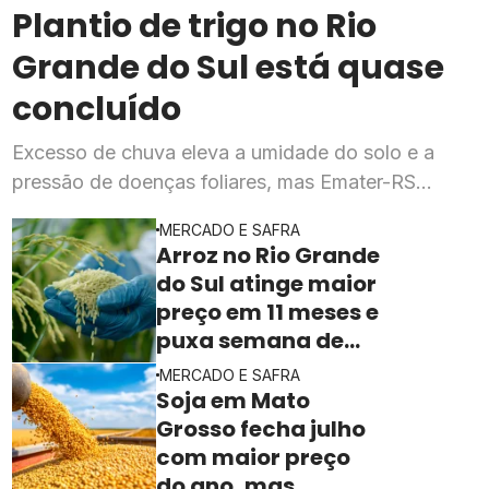
Plantio de trigo no Rio
Grande do Sul está quase
concluído
Excesso de chuva eleva a umidade do solo e a
pressão de doenças foliares, mas Emater-RS
mantém expectativa de produtividade dentro do
MERCADO E SAFRA
previsto para a safra 2026
Arroz no Rio Grande
do Sul atinge maior
preço em 11 meses e
puxa semana de
valorização no
MERCADO E SAFRA
campo
Soja em Mato
Grosso fecha julho
com maior preço
do ano, mas