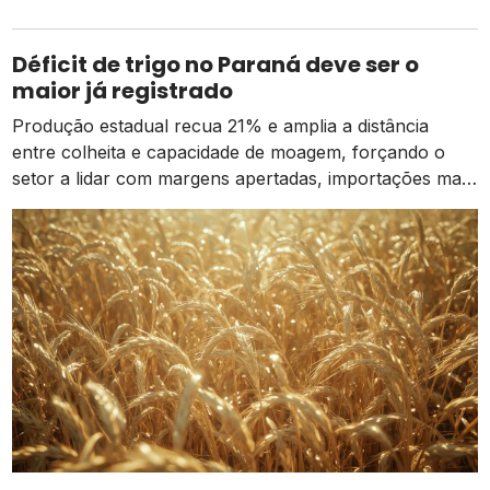
soluções inovadoras. O uso de defensivos ou outros
produtos nas lavouras é parte importante do programa
de manejo integrado, que visa atingir o máximo
Déficit de trigo no Paraná deve ser o
potencial produtivo das plantas. A tecnologia de
maior já registrado
aplicação avança a cada safra, […]
Produção estadual recua 21% e amplia a distância
entre colheita e capacidade de moagem, forçando o
setor a lidar com margens apertadas, importações mais
caras e o risco de um El Niño intenso