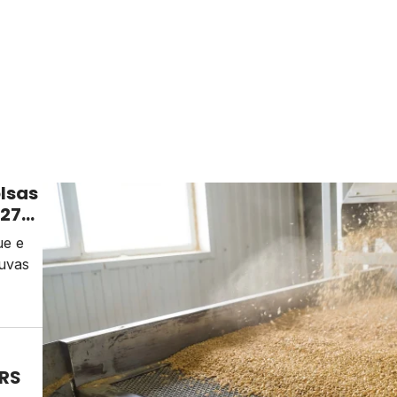
lsas
/27
ue e
uvas
 RS