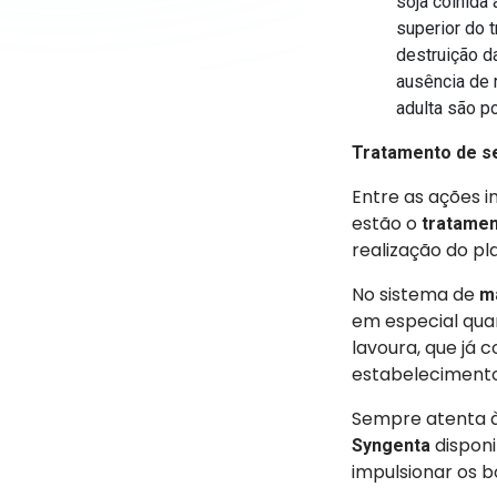
soja colhida
superior do 
destruição d
ausência de 
adulta são p
Tratamento de s
Entre as ações 
estão o
tratame
realização do pla
No sistema de
m
em especial quan
lavoura, que já 
estabelecimento
Sempre atenta à
disponi
Syngenta
impulsionar os 