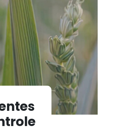
entes
ntrole