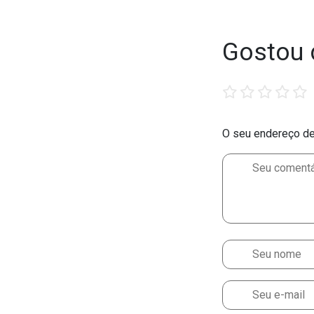
Gostou 
1
2
3
4
5
star
stars
stars
stars
stars
O seu endereço de 