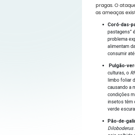
pragas. O ataque
as ameaças exis
Coró-das-p
pastagens” é
problema exp
alimentam da
consumir até
Pulgão-ver
culturas, o
R
limbo foliar
causando a m
condições ma
insetos têm 
verde escura
Pão-de-gali
Diloboderus