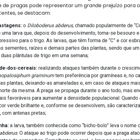
 de pragas pode representar um grande prejuízo para o 
tentes, se destacam:
astagens:
o
Diloboderus abderus
, chamado popularmente de “C
 uma larva que, depois do desenvolvimento, torna-se besouro e
ressivo para o trigo. As larvas, que têm forma de “C” e cor esbr
s sementes, raízes e demais partes das plantas, sendo que um
 duas plântulas de trigo em uma semana;
de-dos-cereais:
realizando ataques também durante o crescim
hopalosiphum graminum
tem preferência por gramíneas e, no ca
 das plantas, deixando-as amareladas e, em caso de ataques mai
orte da mesma. A praga se propaga durante o ano todo, mas enc
is favoráveis para aumentar a densidade populacional. Quando 
cor verde brilhante e, conforme se desenvolvem, são caracteriz
, com antenas pretas;
nha:
a larva, também conhecida como “bicho-bolo” leva o nome c
 abderus
. O ataque ao trigo pode ocorrer depois que a praga ata