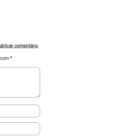
s com
*