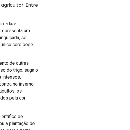
agricultor. Entre
oró-das-
 representa um
anquiçada, se
 único coró pode
ento de outras
so do trigo, suga o
s intensos,
ontra no inverno
adultos, os
ados pela cor
ientífico de
cou a plantação de