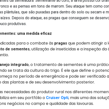
 antes da semeadura. Semelhante ao coró, a larva possui cor bran
tronco e as pernas em tons de marrom. Seu ataque tem como co
as plântulas, que são puxadas para dentro do solo ou secam e 
raízes. Depois do ataque, as pragas que conseguem se desenvol
ouco produtivas.
ementes: uma medida eficaz
indicadas para o combate às
que podem atingir a 
pragas
, utilização de inseticidas e a inspeção da
nto de sementes
ntio.
, o tratamento de sementes é uma prática
anejo integrado
do se trata da cultura do trigo. É ele que define o potenc
começa no período de emergência e pode ser verificado 
 das plantas e de seu desenvolvimento posterior.
s necessidades do produtor rural nos diferentes moment
biliza em seu portfólio o
, mais uma das soluç
Cruiser Opti
bons negócios no campo e qualidade das lavouras.