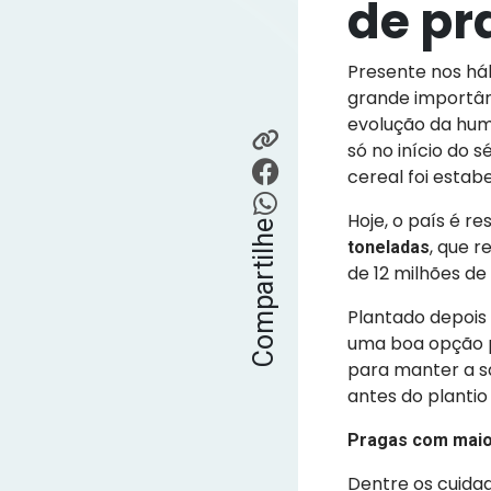
de pr
Presente nos há
grande importânc
evolução da huma
só no início do 
cereal foi estab
Hoje, o país é 
Compartilhe
, que 
toneladas
de 12 milhões de
Plantado depois 
uma boa opção 
para manter a s
antes do plantio
Pragas com maior
Dentre os cuidad