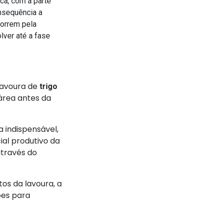
ca, com a parte
nsequência a
morrem pela
ver até a fase
lavoura de
trigo
 área antes da
 indispensável,
ial produtivo da
através do
os da lavoura, a
ões para