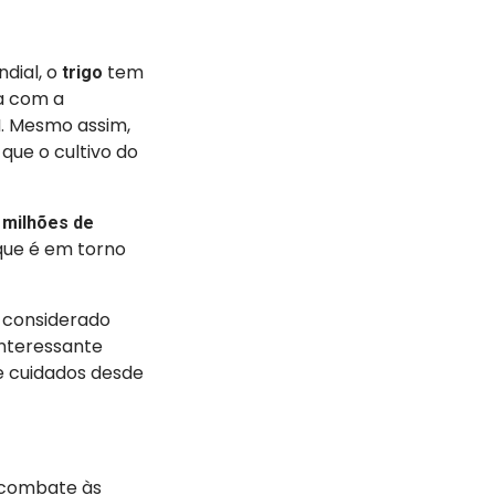
dial, o
tem
trigo
ta com a
VI. Mesmo assim,
 que o cultivo do
 milhões de
que é em torno
é considerado
interessante
e cuidados desde
e combate às