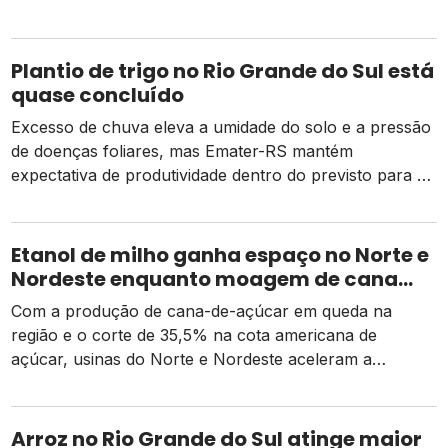
caras e o risco de um El Niño intenso
Plantio de trigo no Rio Grande do Sul está
quase concluído
Excesso de chuva eleva a umidade do solo e a pressão
de doenças foliares, mas Emater-RS mantém
expectativa de produtividade dentro do previsto para a
safra 2026
Etanol de milho ganha espaço no Norte e
Nordeste enquanto moagem de cana
recua e tarifa dos EUA pressiona usinas
Com a produção de cana-de-açúcar em queda na
região e o corte de 35,5% na cota americana de
açúcar, usinas do Norte e Nordeste aceleram a
diversificação para o etanol de milho como alternativa
de receita e competitividade.
Arroz no Rio Grande do Sul atinge maior