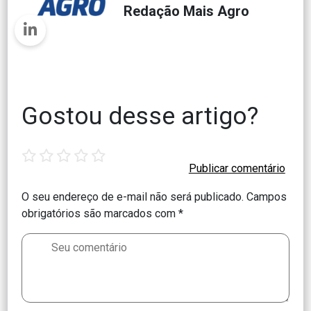
Redação Mais Agro
Gostou desse artigo?
1
2
3
4
5
star
stars
stars
stars
stars
O seu endereço de e-mail não será publicado.
Campos
obrigatórios são marcados com
*