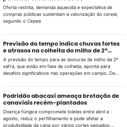
Oferta restrita, demanda aquecida e expectativa de
compras públicas sustentam a valorização do cereal,
segundo o Cepea
Previsão do tempo indica chuvas fortes
e atrasos na colheita do milho de 2ª
safra
A previsão do tempo para as lavouras de milho da 2ª
safra, que estão em fase de colheita, aponta para
desafios significativos nas operações em campo. De
acordo com dados da Conab, há um pequeno atraso
em relação ao mesmo período do ano passado, mas as
atividades estão ocorrendo de forma normal em
Podridão abacaxi ameaça brotação de
comparação à média dos […]
canaviais recém-plantados
Doença fúngica compromete toletes entre abril e
agosto, reduz o perfilhamento e pode afetar a
produtividade da cana por vários cortes seguidos;