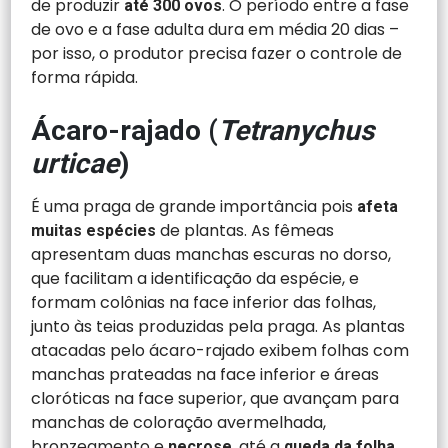
de produzir
. O período entre a fase
até 300 ovos
de ovo e a fase adulta dura em média 20 dias –
por isso, o produtor precisa fazer o controle de
forma rápida.
Ácaro-rajado (
Tetranychus
urticae
)
É uma praga de grande importância pois
afeta
de plantas. As fêmeas
muitas espécies
apresentam duas manchas escuras no dorso,
que facilitam a identificação da espécie, e
formam colônias na face inferior das folhas,
junto às teias produzidas pela praga. As plantas
atacadas pelo ácaro-rajado exibem folhas com
manchas prateadas na face inferior e áreas
cloróticas na face superior, que avançam para
manchas de coloração avermelhada,
bronzeamento e
, até a
.
necrose
queda da folha