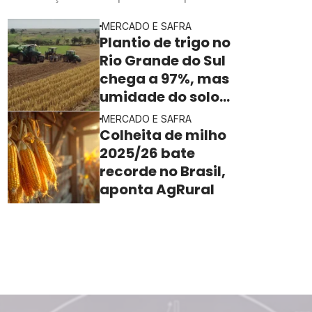
rentabilidade da indústria processadora em julho,
MERCADO E SAFRA
segundo o Imea
Plantio de trigo no
Rio Grande do Sul
chega a 97%, mas
umidade do solo
ainda freia o ritmo
MERCADO E SAFRA
Colheita de milho
2025/26 bate
recorde no Brasil,
aponta AgRural