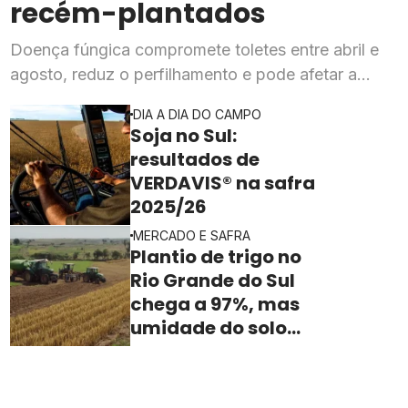
recém-plantados
Doença fúngica compromete toletes entre abril e
agosto, reduz o perfilhamento e pode afetar a
produtividade da cana por vários cortes seguidos;
DIA A DIA DO CAMPO
prevenção começa na escolha das mudas
Soja no Sul:
resultados de
VERDAVIS® na safra
2025/26
MERCADO E SAFRA
Plantio de trigo no
Rio Grande do Sul
chega a 97%, mas
umidade do solo
ainda freia o ritmo