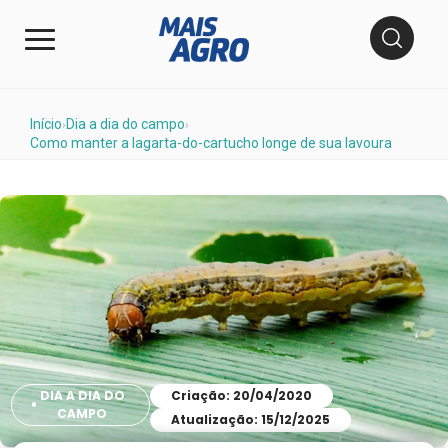
Início
Dia a dia do campo
›
›
Como manter a lagarta-do-cartucho longe de sua lavoura
DIA A DIA DO
Criação: 20/04/2020
CAMPO
Atualização: 15/12/2025