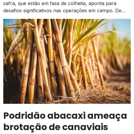
safra, que estão em fase de colheita, aponta para
desafios significativos nas operações em campo. De
acordo com dados da Conab, há um pequeno atraso
em relação ao mesmo período do ano passado, mas as
atividades estão ocorrendo de forma normal em
comparação à média dos […]
Podridão abacaxi ameaça
brotação de canaviais