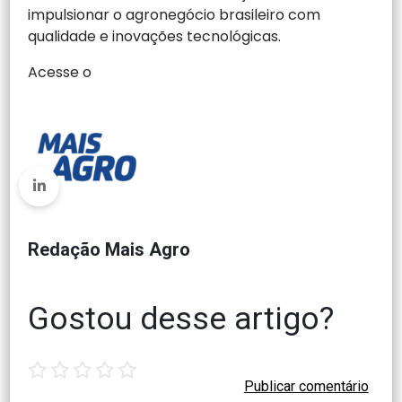
impulsionar o agronegócio brasileiro com
qualidade e inovações tecnológicas.
Acesse o
Redação Mais Agro
Gostou desse artigo?
1
2
3
4
5
star
stars
stars
stars
stars