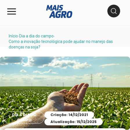
Início
Dia a dia do campo
›
›
Como a inovação tecnológica pode ajudar no manejo das
doenças na soja?
DIA A DIA DO
Criação: 14/12/2021
CAMPO
Atualização: 15/12/2025