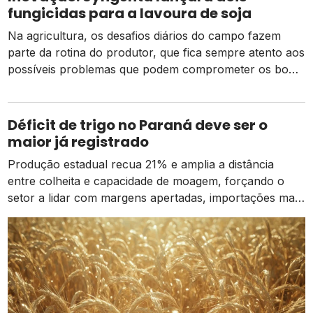
que afetam a […]
fungicidas para a lavoura de soja
Na agricultura, os desafios diários do campo fazem
parte da rotina do produtor, que fica sempre atento aos
possíveis problemas que podem comprometer os bons
resultados em produtividade. Entre as principais
preocupações estão a incidência de fungos nas
plantas, microrganismos capazes de sobreviver em
Déficit de trigo no Paraná deve ser o
restos de cultura, solo e sementes e que desencadeiam
maior já registrado
uma série […]
Produção estadual recua 21% e amplia a distância
entre colheita e capacidade de moagem, forçando o
setor a lidar com margens apertadas, importações mais
caras e o risco de um El Niño intenso