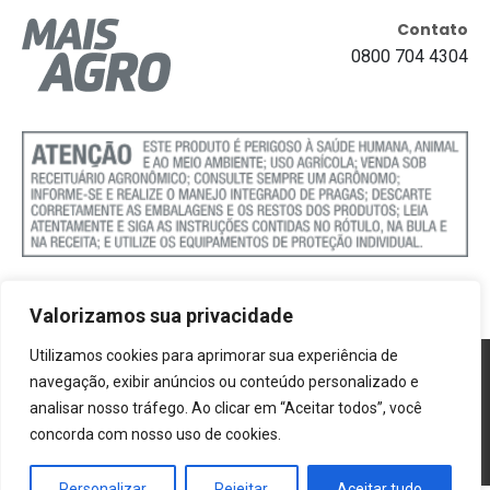
Contato
0800 704 4304
Valorizamos sua privacidade
Utilizamos cookies para aprimorar sua experiência de
Política de Cookies
navegação, exibir anúncios ou conteúdo personalizado e
analisar nosso tráfego. Ao clicar em “Aceitar todos”, você
Termos e Condições
concorda com nosso uso de cookies.
Politica de Privacidade
Personalizar
Rejeitar
Aceitar tudo