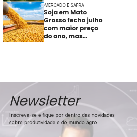
valorização no
MERCADO E SAFRA
campo
Soja em Mato
Grosso fecha julho
com maior preço
do ano, mas
indústria sente
aperto na margem
Newsletter
Inscreva-se e fique por dentro das novidades
sobre produtividade e do mundo agro