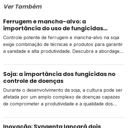
Ver Também
Ferrugem e mancha-alvo: a
importância do uso de fungicidas
potentes
Controle potente de ferrugem e mancha-alvo na soja
exige combinação de técnicas e produtos para garantir
a sanidade e alta produtividade. Descubra a abordagem
ideal. A soja é uma cultura de grande importância
econômica para o Brasil, com uma produção que
ultrapassou 135 milhões de toneladas na safra 20/21.
Soja: a importância dos fungicidas no
Entretanto, a cultura sofre com o […]
controle de doenças
Durante o desenvolvimento da soja, a cultura pode ser
afetada por um amplo complexo de doenças capazes
de comprometer a produtividade e a qualidade dos
grãos e sementes. Cerca de 15 a 20% das reduções
anuais de produção têm alguma doença como causa.
Além disso, já foram identificadas mais de 40 patógenos
Inovação: Syngenta lançará dois