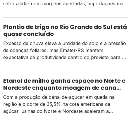
setor a lidar com margens apertadas, importações mais
caras e o risco de um El Niño intenso
Plantio de trigo no Rio Grande do Sul está
quase concluído
Excesso de chuva eleva a umidade do solo e a pressão
de doenças foliares, mas Emater-RS mantém
expectativa de produtividade dentro do previsto para a
safra 2026
Etanol de milho ganha espaço no Norte e
Nordeste enquanto moagem de cana
recua e tarifa dos EUA pressiona usinas
Com a produção de cana-de-açúcar em queda na
região e o corte de 35,5% na cota americana de
açúcar, usinas do Norte e Nordeste aceleram a
diversificação para o etanol de milho como alternativa
de receita e competitividade.