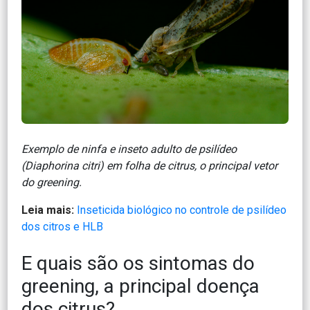
Exemplo de ninfa e inseto adulto de psilídeo
(
Diaphorina citri
) em folha de citrus, o principal vetor
do greening.
Leia mais:
Inseticida biológico no controle de psilídeo
dos citros e HLB
E quais são os sintomas do
greening, a principal doença
dos citrus?