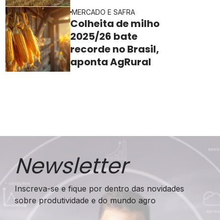
ainda freia o ritmo
MERCADO E SAFRA
Colheita de milho
2025/26 bate
recorde no Brasil,
aponta AgRural
Newsletter
Inscreva-se e fique por dentro das novidades
sobre produtividade e do mundo agro