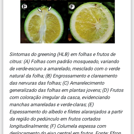
Sintomas do greening (HLB) em folhas e frutos de
citrus: (A) Folhas com padrão mosqueado, variando
de verde-escuro a amarelado, mesclado com o verde
natural da folha; (B) Engrossamento e clareamento
das nervuras das folhas; (C) Amarelecimento
generalizado das folhas em plantas jovens; (D) Frutos
com coloração irregular da casca, evidenciando
manchas amareladas e verde-claras; (E)
Espessamento do albedo e filetes alaranjados a partir
da região do pedúnculo em frutos cortados
longitudinalmente; (F) Columela espessa com
deslocamento do eixo central em frutos. Fonte: Efron,