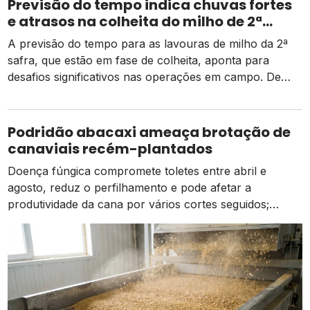
Previsão do tempo indica chuvas fortes
e atrasos na colheita do milho de 2ª
safra
A previsão do tempo para as lavouras de milho da 2ª
safra, que estão em fase de colheita, aponta para
desafios significativos nas operações em campo. De
acordo com dados da Conab, há um pequeno atraso
em relação ao mesmo período do ano passado, mas as
atividades estão ocorrendo de forma normal em
Podridão abacaxi ameaça brotação de
comparação à média dos […]
canaviais recém-plantados
Doença fúngica compromete toletes entre abril e
agosto, reduz o perfilhamento e pode afetar a
produtividade da cana por vários cortes seguidos;
prevenção começa na escolha das mudas