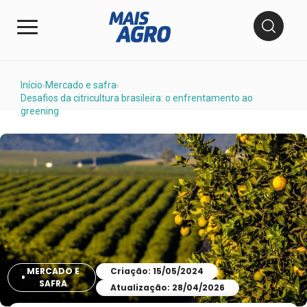
Início
Mercado e safra
›
›
Desafios da citricultura brasileira: o enfrentamento ao
greening
MERCADO E
Criação: 15/05/2024
SAFRA
Atualização: 28/04/2026