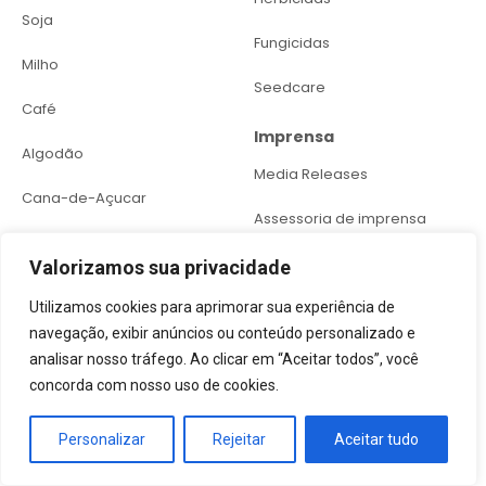
Soja
Fungicidas
Milho
Seedcare
Café
Imprensa
Algodão
Media Releases
Cana-de-Açucar
Assessoria de imprensa
Trigo
Valorizamos sua privacidade
Sustentabilidade
Hortifrúti
Uso Correto e Seguro
Utilizamos cookies para aprimorar sua experiência de
Arroz
navegação, exibir anúncios ou conteúdo personalizado e
Plano de Agricultura
analisar nosso tráfego. Ao clicar em “Aceitar todos”, você
Sustentável
Feijão
concorda com nosso uso de cookies.
Iniciativas para Polinizadores
Citrus
Personalizar
Rejeitar
Aceitar tudo