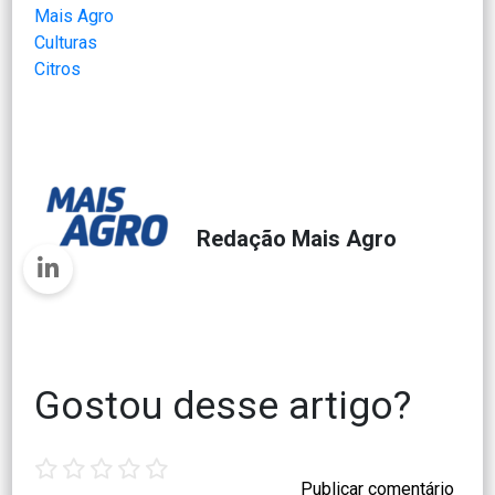
Mais Agro
Culturas
Citros
Redação Mais Agro
Gostou desse artigo?
1
2
3
4
5
star
stars
stars
stars
stars