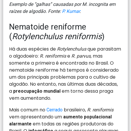
Exemplo de “galhas” causadas por M. incognita em
raízes de algodão. Fonte:
P. Kumar
.
Nematoide reniforme
(
Rotylenchulus reniformis
)
Há duas espécies de
que parasitam
Rotylenchulus
o algodoeiro:
e
, mas
R. reniformis
R. parvus
somente a primeira é encontrada no Brasil. O
nematoide reniforme há tempos é considerado
um dos principais problemas para o cultivo de
algodão. No entanto, nas últimas duas décadas,
a
em torno dessa praga
preocupação mundial
vem aumentando.
Mais comum no
brasileiro,
Cerrado
R. reniformis
vem apresentando um
aumento populacional
em todas as regiões produtoras do
alarmante
Brasil. O
a seguir apresenta algumas
infográfico