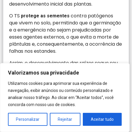
desenvolvimento inicial das plantas.
O TS
contra patógenos
protege as sementes
que vivem no solo, permitindo que a germinação
e a emergência não sejam prejudicadas por
esses agentes externos, o que evita a morte de
plântulas e, consequentemente, a ocorrência de
falhas nos estandes.
Assim, o desenvolvimento das raízes segue seu
curso,
.
livre dos ataques de nematoides
Valorizamos sua privacidade
Com um
, o
sistema radicular fortalecido
Utilizamos cookies para aprimorar sua experiência de
algodoeiro não tem dificuldades para absorver
navegação, exibir anúncios ou conteúdo personalizado e
água e nutrientes e o bom desenvolvimento da
analisar nosso tráfego. Ao clicar em “Aceitar todos”, você
parte aérea durante o ciclo vegetativo resulta
concorda com nosso uso de cookies.
em maior quantidade de flores e frutos na fase
reprodutiva.
Personalizar
Rejeitar
Aceitar tudo
Além disso, a
que as plantas adquirem
resiliência