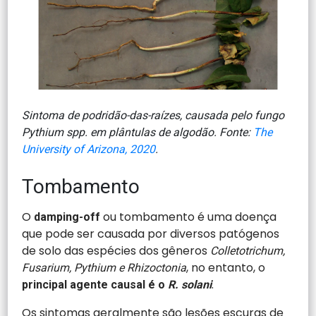
Sintoma de podridão-das-raízes, causada pelo fungo
Pythium spp. em plântulas de algodão. Fonte:
The
University of Arizona, 2020
.
Tombamento
O
ou tombamento é
uma doença
damping-off
que pode ser causada por diversos patógenos
de solo das espécies dos gêneros
Colletotrichum,
, no entanto, o
Fusarium, Pythium e Rhizoctonia
.
principal agente causal é o
R. solani
Os sintomas geralmente são lesões escuras de