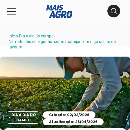
Início
Dia a dia do campo
›
›
Nematoides no algodão: como manejar o inimigo oculto da
lavoura
DIA A DIA DO
Criação: 02/02/2026
CAMPO
Atualização: 28/04/2026