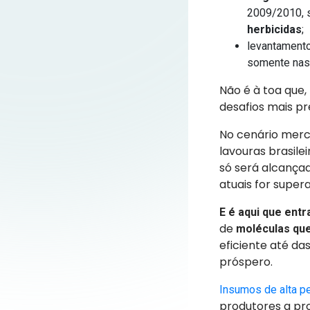
2009/2010, s
herbicidas
;
levantament
somente nas
Não é à toa que,
desafios mais pr
No cenário merc
lavouras brasile
só será alcançad
atuais for super
E é aqui que entr
de
moléculas que
eficiente até da
próspero.
Insumos de alta p
produtores a pr