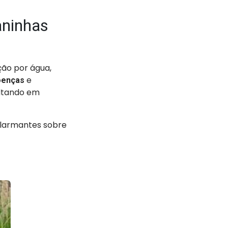
aninhas
ão por água,
e
doenças
ultando em
 alarmantes sobre