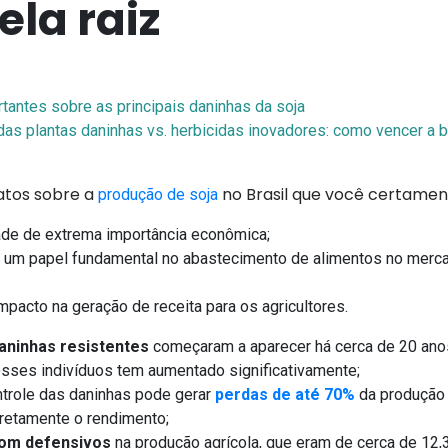
ela raiz
rtantes sobre as principais daninhas da soja
das plantas daninhas vs. herbicidas inovadores: como vencer a b
atos sobre a
no Brasil que você certamen
produção de soja
ade de extrema importância econômica;
um papel fundamental no abastecimento de alimentos no merca
;
mpacto na geração de receita para os agricultores.
daninhas resistentes
começaram a aparecer há cerca de 20 anos, 
sses indivíduos tem aumentado significativamente;
ontrole das daninhas pode gerar
perdas de até 70%
da produção 
diretamente o rendimento;
com defensivos
na produção agrícola, que eram de cerca de 12,