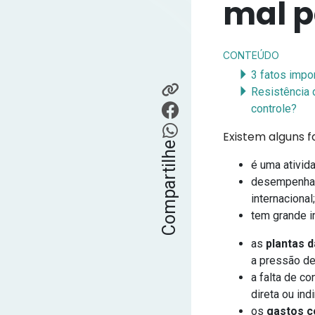
mal p
CONTEÚDO
3 fatos impo
Resistência 
controle?
Existem alguns f
Compartilhe
é uma ativid
desempenha 
internacional
tem grande i
as
plantas 
a pressão de
a falta de c
direta ou in
os
gastos 