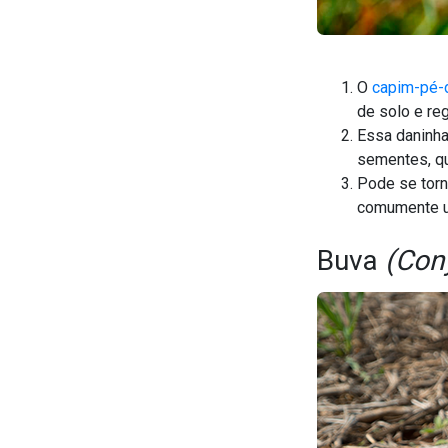
O
capim-pé-
de solo e re
Essa daninha
sementes, qu
Pode se torn
comumente ut
Buva
(Con