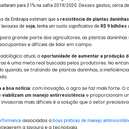
altaram para 21% na safra 2019/2020. Desses gastos, cerca d
os da Embrapa estimam que a
resistência de plantas daninhas
 lavouras de
soja
, tenha um custo significativo de
R$ 9 bilhões
 para grande parte dos agricultores, as plantas daninhas
eocupantes e difíceis de lidar em campo.
adológico atual, a
oportunidade de aumentar a produção d
iras é uma meta real buscada pelos produtores. No entant
o quando, se tratando de plantas daninhas, a ineficiência
ada.
com inovação, o agro se faz mais forte. O
a a boa notícia:
e proporcionam 
 viabilizam um manejo antirresistência
s invasoras mais difíceis é a solução que o setor precisav
associados a
erformance
boas práticas de manejo antirresistên
otegerem a lavoura e a tecnologia.