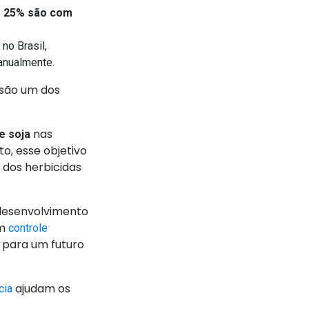
e
25% são com
no Brasil,
anualmente.
 são um dos
nas
e soja
o, esse objetivo
 dos herbicidas
 desenvolvimento
um
controle
a para um futuro
ajudam os
cia