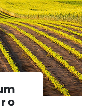
 um
r o