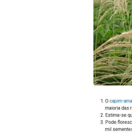
O
capim-ama
maioria das r
Estima-se qu
Pode floresc
mil sementes