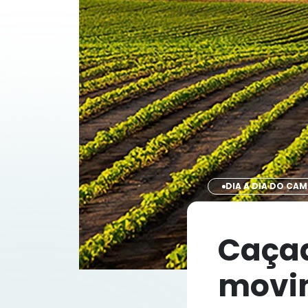
DIA A DIA DO CA
Caçad
movim