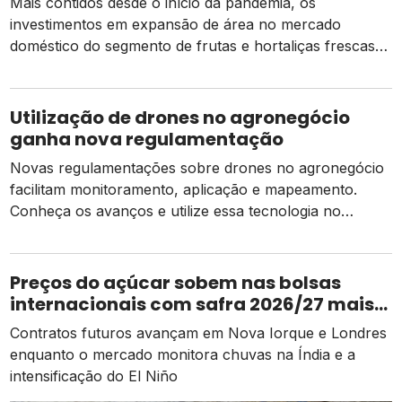
Mais contidos desde o início da pandemia, os
investimentos em expansão de área no mercado
doméstico do segmento de frutas e hortaliças frescas
devem apresentar recuperação em 2022. Entre as
principais causas para a retração do capital aplicado,
podemos citar as incertezas econômicas e o aumento
Utilização de drones no agronegócio
dos custos de produção presentes no período de
ganha nova regulamentação
enfrentamento […]
Novas regulamentações sobre drones no agronegócio
facilitam monitoramento, aplicação e mapeamento.
Conheça os avanços e utilize essa tecnologia no
campo. Nas últimas décadas, a agricultura brasileira
vem se modernizando cada dia mais. Houve
investimentos em todos os elos da cadeia, desde
Preços do açúcar sobem nas bolsas
melhoramento genético das plantas até máquinas
internacionais com safra 2026/27 mais
agrícolas com tecnologia de ponta. O próximo grande
apertada
Contratos futuros avançam em Nova Iorque e Londres
[…]
enquanto o mercado monitora chuvas na Índia e a
intensificação do El Niño