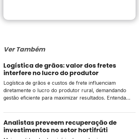
Ver Também
Logística de grãos: valor dos fretes
interfere no lucro do produtor
Logística de grãos e custos de frete influenciam
diretamente o lucro do produtor rural, demandando
gestão eficiente para maximizar resultados. Entenda
esse desafio. De acordo com a última projeção da
Conab (Companhia Nacional de Abastecimento),
publicada no dia 9 de dezembro, a safra 21/22 de grãos
Analistas preveem recuperação de
deve alcançar um volume total de 291,1 milhões de […]
investimentos no setor hortifrúti