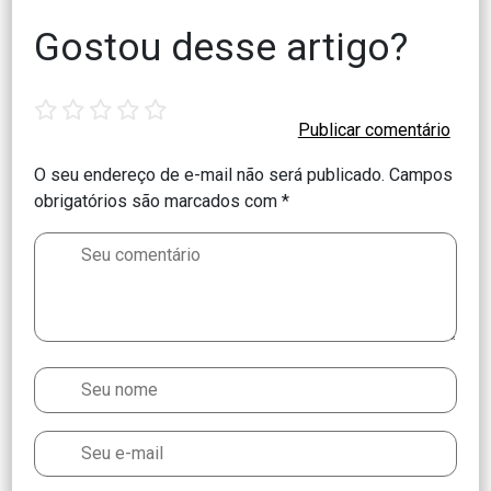
Gostou desse artigo?
1
2
3
4
5
star
stars
stars
stars
stars
O seu endereço de e-mail não será publicado.
Campos
obrigatórios são marcados com
*