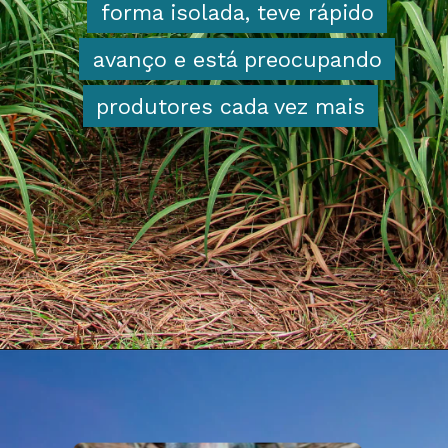
forma isolada, teve rápido
forma isolada, teve rápido
avanço e está preocupando
avanço e está preocupando
produtores cada vez mais
produtores cada vez mais