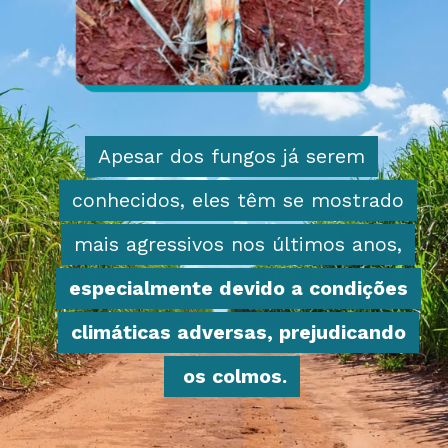
Apesar dos fungos já serem
Apesar dos fungos já serem
conhecidos, eles têm se mostrado
conhecidos, eles têm se mostrado
mais agressivos nos últimos anos,
mais agressivos nos últimos anos,
especialmente devido a condições
especialmente devido a condições
climáticas adversas, prejudicando
climáticas adversas, prejudicando
os colmos.
os colmos.