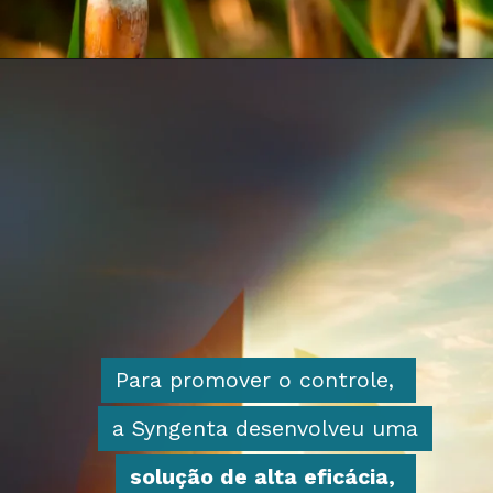
Para promover o controle,
Para promover o controle,
a Syngenta desenvolveu uma
a Syngenta desenvolveu uma
solução de alta eficácia,
solução de alta eficácia,