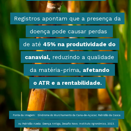
Registros apontam que a presença da
Registros apontam que a presença da
doença pode causar perdas
doença pode causar perdas
de até
de até
45% na produtividade do
45% na produtividade do
canavial,
canavial,
reduzindo a qualidade
reduzindo a qualidade
da matéria-prima,
da matéria-prima,
afetando
afetando
o ATR e a rentabilidade.
o ATR e a rentabilidade.
Fonte da imagem: Síndrome do Murchamento da Cana-de-Açúcar, Podridão da Casca
Fonte da imagem: Síndrome do Murchamento da Cana-de-Açúcar, Podridão da Casca
ou Podridão Azeda: Doença Antiga, Desafio Novo. Instituto Agronômico, 2023.
ou Podridão Azeda: Doença Antiga, Desafio Novo. Instituto Agronômico, 2023.