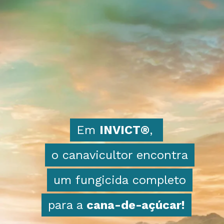
Em
Em
INVICT®
INVICT®
,
,
o canavicultor encontra
o canavicultor encontra
um fungicida completo
um fungicida completo
para a
para a
cana-de-açúcar!
cana-de-açúcar!