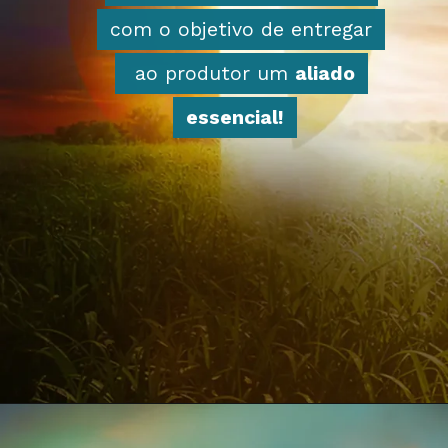
com o objetivo de entregar
com o objetivo de entregar
ao produtor um
ao produtor um
aliado
aliado
essencial!
essencial!