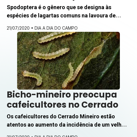
lagartas do milho
Spodoptera é o gênero que se designa às
espécies de lagartas comuns na lavoura de
milho. Com o hábito alimentar polífago – o que
21/07/2020 •
DIA A DIA DO CAMPO
significa que não têm preferência alimentar,
podendo aparecer em diversas culturas durante
todo o ano. A espécie mais conhecida e que
pode gerar prejuízos superiores a 40% na
produtividade é a […]
Bicho-mineiro preocupa
cafeicultores no Cerrado
Os cafeicultores do Cerrado Mineiro estão
atentos ao aumento da incidência de um velho
conhecido nas lavouras de café: o bicho-mineiro