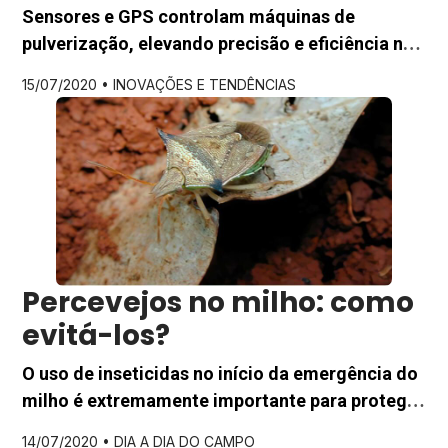
no manejo de lavouras
Sensores e GPS controlam máquinas de
pulverização, elevando precisão e eficiência no
manejo das lavouras. Acompanhe a evolução
15/07/2020 •
INOVAÇÕES E TENDÊNCIAS
tecnológica no campo. O manejo de alvos,
como insetos, doenças e plantas infestantes,
pode se tornar uma grande dor de cabeça aos
agricultores e fonte de desperdício de dinheiro
quando não realizado de forma eficiente.
Atualmente, graças […]
Percevejos no milho: como
evitá-los?
O uso de inseticidas no início da emergência do
milho é extremamente importante para proteger
a planta dos prejuízos causados pela invasão de
14/07/2020 •
DIA A DIA DO CAMPO