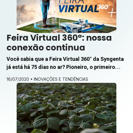
prevenção de doenças do café é fundamental.
Resultados […]
Feira Virtual 360°: nossa
conexão continua
Você sabia que a Feira Virtual 360° da Syngenta
já está há 75 dias no ar? Pioneiro, o primeiro
evento desse porte no universo agro está há
16/07/2020 •
INOVAÇÕES E TENDÊNCIAS
mais de 1800 horas levando conhecimento para
você, produtor rural. Uma iniciativa inovadora, a
Feira Virtual 360° foi uma maneira que a
Syngenta encontrou para continuar mantendo o
[…]