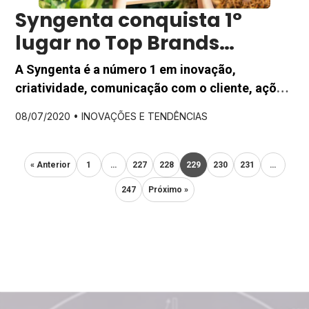
Syngenta conquista 1°
lugar no Top Brands
Quality 2020
A Syngenta é a número 1 em inovação,
criatividade, comunicação com o cliente, ações
de Marketing e website. E sabe quem decidiu
08/07/2020 •
INOVAÇÕES E TENDÊNCIAS
isso? Os produtores rurais, que têm papel
essencial na história da empresa e são os
grandes motivadores para o constante
« Anterior
1
…
227
228
229
230
231
…
investimento em inovação e soluções cada vez
247
Próximo »
mais relevantes. A empresa conquistou a […]