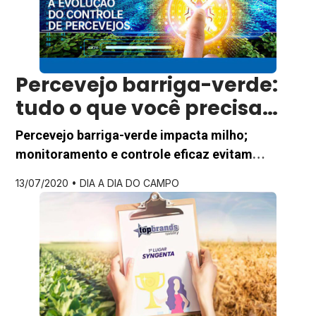
mesmo […]
Percevejo barriga-verde:
tudo o que você precisa
saber
Percevejo barriga-verde impacta milho;
monitoramento e controle eficaz evitam
prejuízos e ajudam a garantir a produtividade da
13/07/2020 •
DIA A DIA DO CAMPO
safra. Saiba quais passos tomar. O percevejo
barriga-verde (Dichelops melacanthus) é uma
praga comum em diversas culturas, com
destaque para a de milho, e seu controle
costuma ser um grande desafio para os
agricultores. Sem o manejo adequado, […]