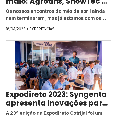
maio: Agrotins, ShowTec e
Agrobrasília
Os nossos encontros do mês de abril ainda
nem terminaram, mas já estamos com os
motores aquecidos para participar dos
18/04/2023 •
EXPERIÊNCIAS
próximos eventos do Circuito de Grandes
Feiras! No estande Syngenta você
encontrará uma equipe técnica
especializada pronta para apresentar as
melhores soluções de acordo com as
necessidades específicas da sua lavoura.
Também poderá conferir de […]
Expodireto 2023: Syngenta
apresenta inovações para
o setor
A 23ª edição da Expodireto Cotrijal foi um