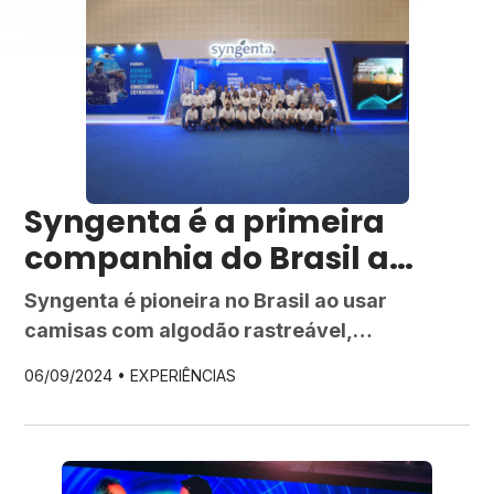
Syngenta é a primeira
companhia do Brasil a
usar camisas com algodão
Syngenta é pioneira no Brasil ao usar
rastreável
camisas com algodão rastreável,
promovendo sustentabilidade e inovação no
06/09/2024 •
EXPERIÊNCIAS
campo. Inspire-se nessa iniciativa.
Tecnologia blockchain garante
rastreabilidade e maior valorização da fibra
nacional. Durante o 14º Congresso Brasileiro