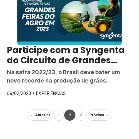
Participe com a Syngenta
do Circuito de Grandes
Feiras 2023
Na safra 2022/23, o Brasil deve bater um
novo recorde na produção de grãos.
Segundo dados divulgados no último boletim
09/02/2023 •
EXPERIÊNCIAS
de levantamento de safras pela Conab
(Companhia Nacional de Abastecimento) em
janeiro de 2023, estimam-se que serão
← Anterior
1
2
3
Próxima →
produzidos 310,9 milhões de toneladas de
grãos. Este montante equivale ao