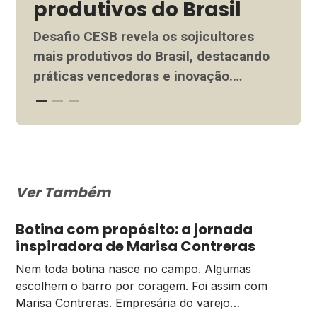
produtivos do Brasil
O p
Syn
Desafio CESB revela os sojicultores
prod
mais produtivos do Brasil, destacando
do a
práticas vencedoras e inovação.
anos
Ler 
Inspire-se e aplique as melhores
ate
técnicas na sua produção. Anualmente,
Ler mais
ferr
o Comitê Estratégico Soja Brasil (CESB)
das 
promove o Desafio Nacional de Máxima
prod
Produtividade de Soja, uma competição
Ver Também
que reconhece os principais
sojicultores do país nos sistemas
Botina com propósito: a jornada
irrigado e sequeiro. Essa iniciativa […]
inspiradora de Marisa Contreras
Nem toda botina nasce no campo. Algumas
escolhem o barro por coragem. Foi assim com
Marisa Contreras. Empresária do varejo