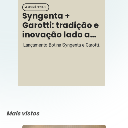
EXPERIÊNCIAS
Syngenta +
Garotti: tradição e
inovação lado a
lado com quem
Lançamento Botina Syngenta e Garotti.
move a força do
agro
Mais vistos