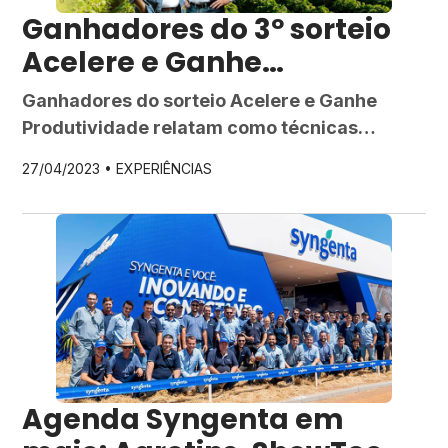
Ganhadores do 3º sorteio
Acelere e Ganhe
Produtividade
Ganhadores do sorteio Acelere e Ganhe
Produtividade relatam como técnicas
inovadoras elevaram seus resultados,
27/04/2023 •
EXPERIÊNCIAS
inspirando produtores a aprimorar seus
manejos. A campanha Acelere e Ganhe
Produtividade é uma ação da Syngenta a
partir do aplicativo Acessa Agro, que
oferece diversos produtos, soluções e
benefícios para o produtor rural. A iniciativa
começou em meados de 2022 […]
Agenda Syngenta em