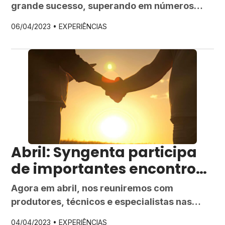
grande sucesso, superando em números
todas as edições anteriores. Com
06/04/2023 •
EXPERIÊNCIAS
faturamento de R$ 7 bilhões, a feira
apresentou uma alta de 43% em relação aos
negócios fechados em 2022, que totalizaram
R$ 4,9 bilhões. O público presente também
bateu recordes: em cinco dias, 320,5 mil
pessoas estiveram […]
Abril: Syngenta participa
de importantes encontros
do agro
Agora em abril, nos reuniremos com
produtores, técnicos e especialistas nas
regiões de Mato Grosso, Paraná e Rio
04/04/2023 •
EXPERIÊNCIAS