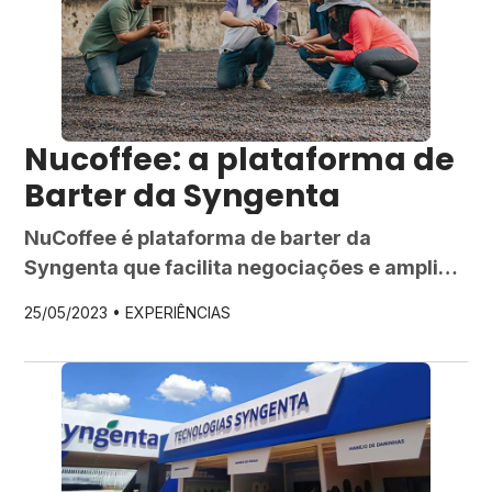
para o agronegócio, apresentando uma
programação rica e diversificada […]
Nucoffee: a plataforma de
Barter da Syngenta
NuCoffee é plataforma de barter da
Syngenta que facilita negociações e amplia
ganhos para cafeicultores. Saiba como
25/05/2023 •
EXPERIÊNCIAS
aproveitar essa inovação. Vender a safra de
café é tão importante quanto as outras
etapas da produção agrícola, mas pode
afetar bastante o lucro dos produtores,
especialmente quando o preço da
commodity sofre oscilações durante o