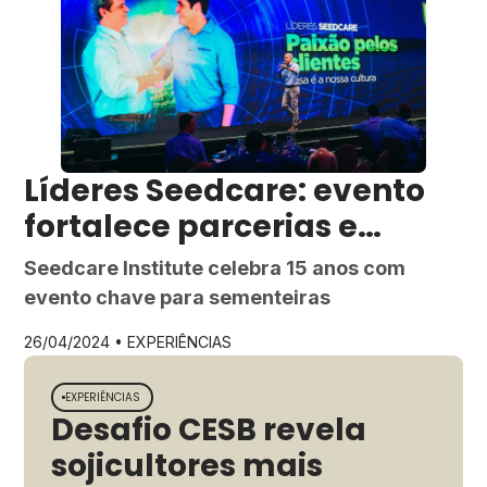
do Algodão, grandes acontecimentos
marcaram o evento e a história da
cotonicultura: tivemos a apresentação da
primeira companhia do Brasil […]
Líderes Seedcare: evento
fortalece parcerias e
excelência no TSI
Seedcare Institute celebra 15 anos com
evento chave para sementeiras
26/04/2024 •
EXPERIÊNCIAS
EXPERIÊNCIAS
EXPE
Desafio CESB revela
Pr
sojicultores mais
fo