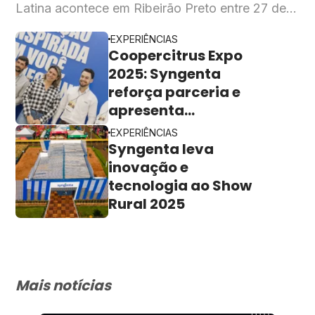
Latina acontece em Ribeirão Preto entre 27 de
abril e 1º de maio e deve reunir quase 200 mil
EXPERIÊNCIAS
visitantes de 50 países
Coopercitrus Expo
2025: Syngenta
reforça parceria e
apresenta
tecnologias
EXPERIÊNCIAS
inovadoras
Syngenta leva
inovação e
tecnologia ao Show
Rural 2025
Mais notícias