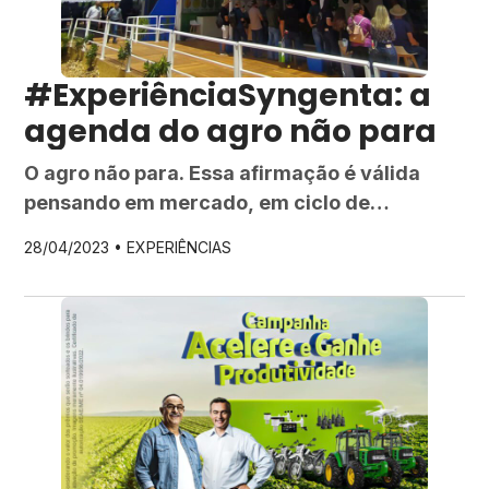
cultivo. Para […]
#ExperiênciaSyngenta: a
agenda do agro não para
O agro não para. Essa afirmação é válida
pensando em mercado, em ciclo de
produção e em segurança alimentar, mas
28/04/2023 •
EXPERIÊNCIAS
também quando se trata da agenda do setor!
Os eventos do agro são oportunidades para
fazer novas conexões, além de serem
espaços ideais para transferir tecnologias e
disseminar inovações. Não é de hoje que a
[…]