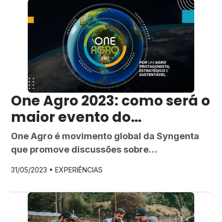
One Agro 2023: como será o
maior evento do
agronegócio brasileiro
One Agro é movimento global da Syngenta
que promove discussões sobre
sustentabilidade e futuro do agronegócio.
31/05/2023 •
EXPERIÊNCIAS
Participe e conecte-se. Vem aí mais uma
edição do maior e mais relevante evento de
lideranças do agronegócio brasileiro: o One
Agro 2023! O One Agro 2023 será um marco