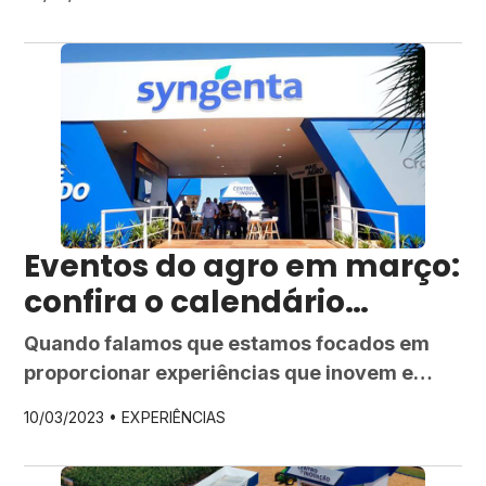
Grande do Sul, em importantes encontros do
setor: Master Meeting Soja, Seminário
Biotrigo e FMT Encontro Técnico Soja. As
feiras, palestras, seminários e eventos do
agro, em geral, estão batendo recordes na
era pós-pandemia. Agora, de volta […]
Eventos do agro em março:
confira o calendário
Syngenta
Quando falamos que estamos focados em
proporcionar experiências que inovem e
conectem o agro, existe um time gigante
10/03/2023 •
EXPERIÊNCIAS
pensando em você. Da estrutura às
atividades, planejamos cada detalhe para