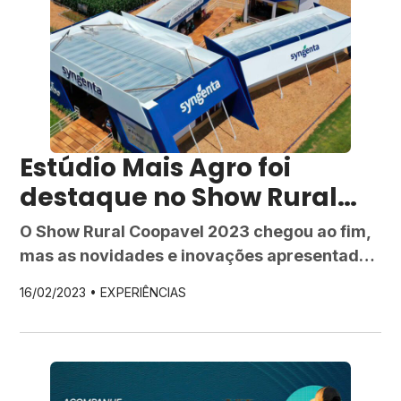
criar um ambiente de integração e
relacionamento por onde passamos. O
sucesso da nossa participação em grandes
feiras, como o Show Rural e a Expodireto
2023, […]
Estúdio Mais Agro foi
destaque no Show Rural
2023
O Show Rural Coopavel 2023 chegou ao fim,
mas as novidades e inovações apresentadas
durante o evento ainda estão ecoando no
16/02/2023 •
EXPERIÊNCIAS
mercado agro brasileiro. De acordo com os
organizadores, a 35ª edição da feira bateu
recorde de público e de negócios: foram
mais de 384 mil visitantes e cerca de R$ 5
bilhões em financiamentos, […]