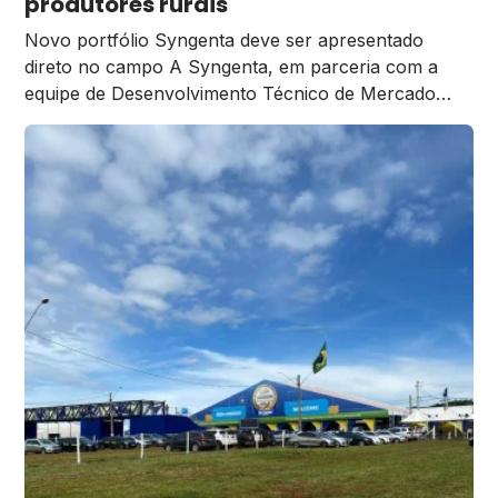
produtores rurais
evento representou uma oportunidade […]
Novo portfólio Syngenta deve ser apresentado
direto no campo A Syngenta, em parceria com a
equipe de Desenvolvimento Técnico de Mercado
(DTM), está realizando uma série de encontros no
campo. O objetivo é para apresentar as inovações
tecnológicas que podem transformar a agricultura
brasileira. A iniciativa, chamada Polo de Tecnologia,
oferece treinamentos práticos e demonstrações […]