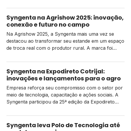
farmacêutico, deixou para trás uma carreira de
sucesso e, mesmo sem nunca ter pisado numa
lavoura, decidiu escrever uma nova história no
Syngenta na Agrishow 2025: inovação,
café, no agro e na vida. “Minha história no café é
conexão e futuro no campo
uma história […]
Na Agrishow 2025, a Syngenta mais uma vez se
destacou ao transformar seu estande em um espaço
de troca real com o produtor rural. A marca foi
além da vitrine de produtos: criou experiências,
abriu conversas e compartilhou conhecimento. Essa
presença ativa reforça o que a Syngenta vem
Syngenta na Expodireto Cotrijal:
construindo ao longo dos anos — uma […]
inovações e lançamentos para o agro
Empresa reforça seu compromisso com o setor por
meio de tecnologia, capacitação e ações sociais. A
Syngenta participou da 25ª edição da Expodireto
Cotrijal, realizada em Não-Me-Toque, no Rio Grande
do Sul, consolidando sua posição como líder em
tecnologia e negócios, além de reforçar seu
Syngenta leva Polo de Tecnologia até
compromisso com os produtores brasileiros. O